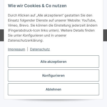
Wie wir Cookies & Co nutzen
Vertrag widerrufen
Durch Klicken auf „Alle akzeptieren“ gestatten Sie den
Einsatz folgender Dienste auf unserer Website: YouTube,
* Alle Preise inkl. gesetzlicher USt., zzgl.
Versand
Vimeo, Brevo. Sie können die Einstellung jederzeit ändern
(Fingerabdruck-Icon links unten). Weitere Details finden
Powered by
JTL-Shop
Sie unter
Konfigurieren
und in unserer
Datenschutzerklärung
.
Impressum
|
Datenschutz
Alle akzeptieren
Konfigurieren
Ablehnen